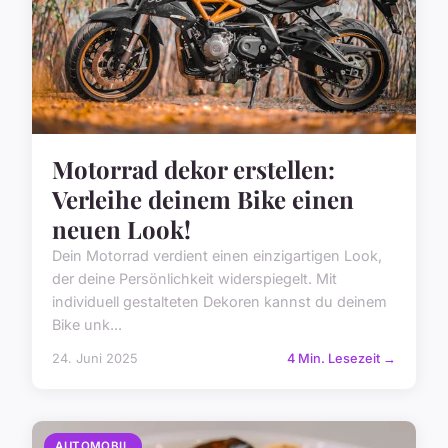
Motorrad dekor erstellen:
Verleihe deinem Bike einen
neuen Look!
Dein Motorrad verdient einen einzigartigen Look,
der deine Persönlichkeit widerspiegelt. Mit
individuell gestalteten Dekoren kannst du deinem
Bike unk...
24. Juni 2025
4 Min. Lesezeit →
AUTOMOBIL