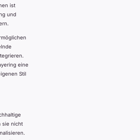
hen ist
ing und
ern.
ermöglichen
elnde
tegrieren.
ayering eine
igenen Stil
chhaltige
 sie nicht
alisieren.