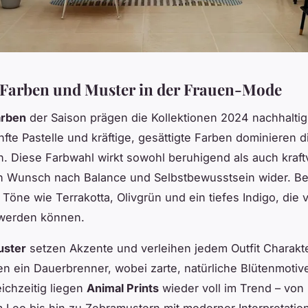
 Farben und Muster in der Frauen-Mode
arben
der Saison prägen die Kollektionen 2024 nachhalti
nfte Pastelle und kräftige, gesättigte Farben dominieren d
n. Diese Farbwahl wirkt sowohl beruhigend als auch kraft
en Wunsch nach Balance und Selbstbewusstsein wider. B
 Töne wie Terrakotta, Olivgrün und ein tiefes Indigo, die v
 werden können.
ster
setzen Akzente und verleihen jedem Outfit Charakte
ben ein Dauerbrenner, wobei zarte, natürliche Blütenmoti
ichzeitig liegen
Animal Prints
wieder voll im Trend – von
 Leo bis hin zu Zebramustern mit moderner Interpretation