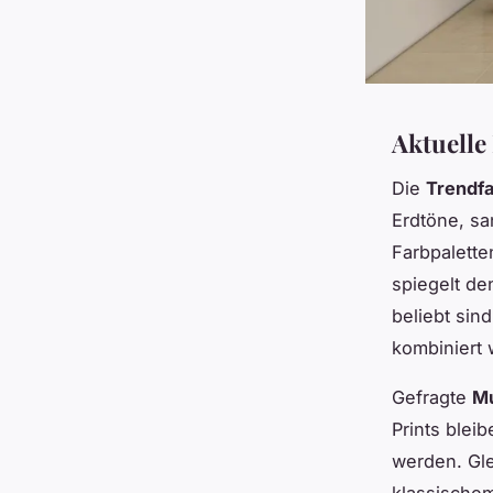
Aktuelle
Die
Trendf
Erdtöne, sa
Farbpalette
spiegelt d
beliebt sind
kombiniert
Gefragte
Mu
Prints blei
werden. Gle
klassischem