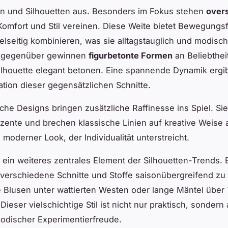
en und Silhouetten aus. Besonders im Fokus stehen
over
Komfort und Stil vereinen. Diese Weite bietet Bewegungsf
ielseitig kombinieren, was sie alltagstauglich und modisch 
mgegenüber gewinnen
figurbetonte Formen
an Beliebtheit
ilhouette elegant betonen. Eine spannende Dynamik ergib
tion dieser gegensätzlichen Schnitte.
he Designs bringen zusätzliche Raffinesse ins Spiel. Si
zente und brechen klassische Linien auf kreative Weise 
 moderner Look, der Individualität unterstreicht.
t ein weiteres zentrales Element der Silhouetten-Trends. 
 verschiedene Schnitte und Stoffe saisonübergreifend zu 
e Blusen unter wattierten Westen oder lange Mäntel über 
ieser vielschichtige Stil ist nicht nur praktisch, sondern
odischer Experimentierfreude.