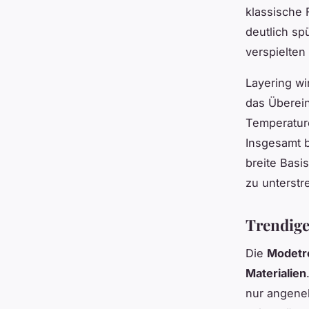
klassische 
deutlich sp
verspielten
Layering wi
das Überein
Temperature
Insgesamt b
breite Basi
zu unterstr
Trendige
Die
Modetr
Materialien
nur angene