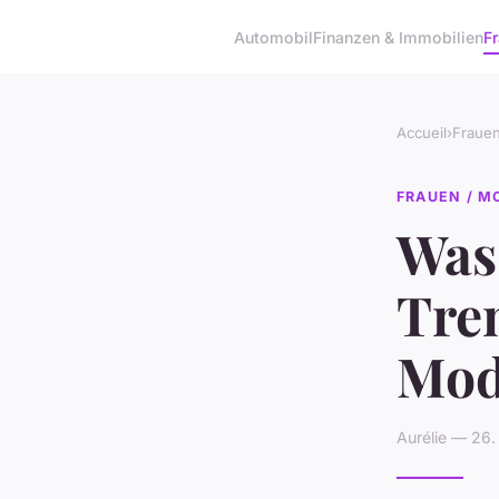
Automobil
Finanzen & Immobilien
F
Accueil
›
Fraue
FRAUEN / M
Was
Tre
Mod
Aurélie — 26.