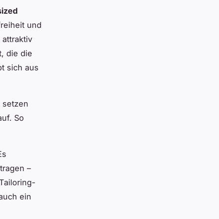
sized
reiheit und
attraktiv
, die die
t sich aus
e setzen
auf. So
Es
tragen –
Tailoring-
 auch ein