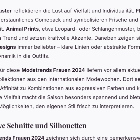
ster
reflektieren die Lust auf Vielfalt und Individualität.
F
 erstaunliches Comeback und symbolisieren Frische und
it.
Animal Prints
, etwa Leopard- oder Schlangenmuster, b
m Trend und setzen kraftvolle Akzente. Daneben zeigen s
Designs
immer beliebter – klare Linien oder abstrakte For
amik in die Outfits.
für diese
Modetrends Frauen 2024
liefern vor allem aktue
llektionen aus den internationalen Modewochen. Dort s
 Affinität zu Kombinationen aus expressiven Farben und k
se Vielfalt macht die Saison besonders spannend und biet
Möglichkeiten, den eigenen Stil frisch zu interpretieren.
ve Schnitte und Silhouetten
ends Frauen 2024
zeichnen sich durch eine bemerkenswe