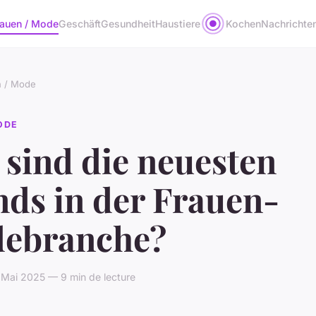
rauen / Mode
Geschäft
Gesundheit
Haustiere
Kochen
Nachrichte
n / Mode
ODE
 sind die neuesten
nds in der Frauen-
ebranche?
 Mai 2025 — 9 min de lecture