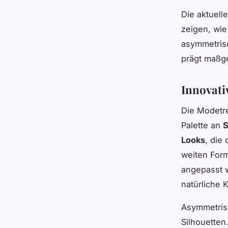
Die aktuell
zeigen, wie
asymmetris
prägt maßge
Innovati
Die Modetr
Palette an
S
Looks
, die
weiten Form
angepasst w
natürliche 
Asymmetris
Silhouetten