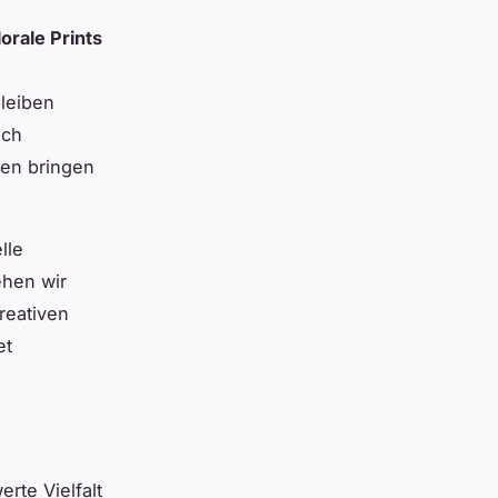
lorale Prints
leiben
ich
men bringen
lle
ehen wir
reativen
et
rte Vielfalt