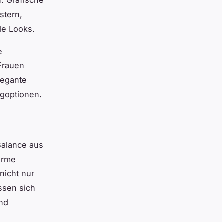
stern,
lle Looks.
e
Frauen
legante
goptionen.
Balance aus
arme
nicht nur
assen sich
und