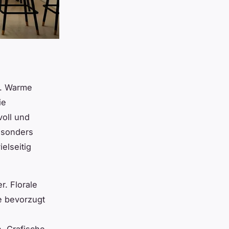
g. Warme
ie
voll und
esonders
ielseitig
r. Florale
ve bevorzugt
. Grafische