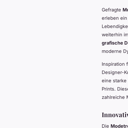
Gefragte
Mu
erleben ein
Lebendigke
weiterhin i
grafische 
moderne Dyn
Inspiration 
Designer-Ko
eine starke
Prints. Die
zahlreiche 
Innovati
Die
Modetr