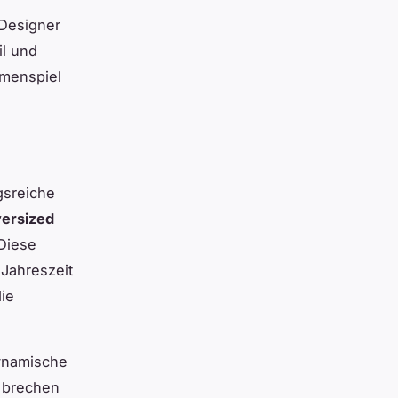
 Designer
il und
menspiel
gsreiche
ersized
 Diese
 Jahreszeit
die
ynamische
d brechen