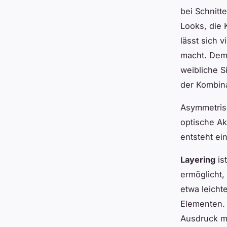
bei Schnitt
Looks, die 
lässt sich v
macht. De
weibliche S
der Kombina
Asymmetrisc
optische Ak
entsteht ein
Layering
is
ermöglicht,
etwa leicht
Elementen. D
Ausdruck m