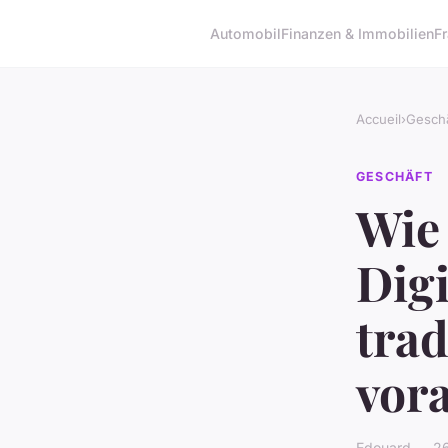
Automobil
Finanzen & Immobilien
F
Accueil
›
Geschä
GESCHÄFT
Wie
Digi
tra
vor
Edouard — 26