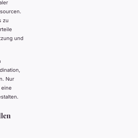
aler
ssourcen.
s zu
teile
etzung und
n
dination,
n. Nur
 eine
stalten.
llen