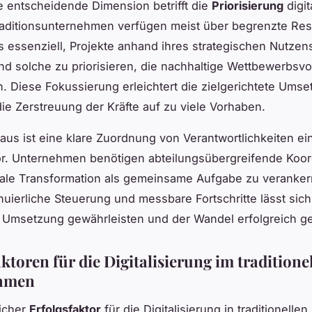
e entscheidende Dimension betrifft die
Priorisierung
digit
raditionsunternehmen verfügen meist über begrenzte Re
s essenziell, Projekte anhand ihres strategischen Nutzen
d solche zu priorisieren, die nachhaltige Wettbewerbsvor
. Diese Fokussierung erleichtert die zielgerichtete Ums
die Zerstreuung der Kräfte auf zu viele Vorhaben.
aus ist eine klare Zuordnung von Verantwortlichkeiten ei
or. Unternehmen benötigen abteilungsübergreifende Koor
tale Transformation als gemeinsame Aufgabe zu veranker
nuierliche Steuerung und messbare Fortschritte lässt sich
 Umsetzung gewährleisten und der Wandel erfolgreich ge
ktoren für die Digitalisierung im traditione
hmen
licher
Erfolgsfaktor
für die Digitalisierung in traditionellen