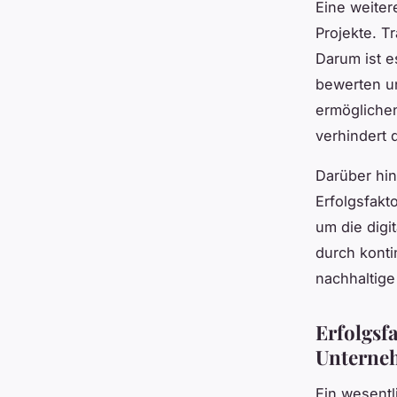
Eine weiter
Projekte. T
Darum ist e
bewerten un
ermöglichen
verhindert 
Darüber hin
Erfolgsfakt
um die digi
durch konti
nachhaltige
Erfolgsfa
Unterne
Ein wesent