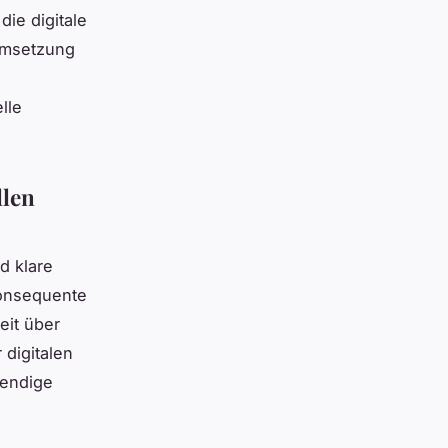
ie digitale
 Umsetzung
lle
llen
d klare
 konsequente
eit über
 digitalen
wendige