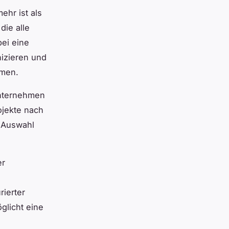
ehr ist als
die alle
ei eine
nizieren und
mmen.
 Unternehmen
ojekte nach
e Auswahl
er
rierter
glicht eine