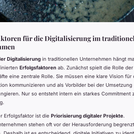
ktoren für die Digitalisierung im traditione
hmen
der Digitalisierung
in traditionellen Unternehmen hängt m
finierten
Erfolgsfaktoren
ab. Zunächst spielt die Rolle der
fte eine zentrale Rolle. Sie müssen eine klare Vision für d
ion kommunizieren und als Vorbilder bei der Umsetzung d
ngieren. Nur so entsteht intern ein starkes Commitment 
g.
r Erfolgsfaktor ist die
Priorisierung digitaler Projekte
.
nternehmen stehen oft vor der Herausforderung begrenz
Deshalb ist es entscheidend, digitale Initiativen zu identi