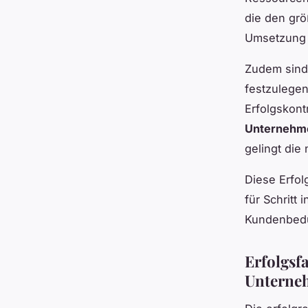
die den grö
Umsetzung g
Zudem sind 
festzulege
Erfolgskont
Unternehm
gelingt die
Diese Erfol
für Schritt 
Kundenbedü
Erfolgsfa
Unterne