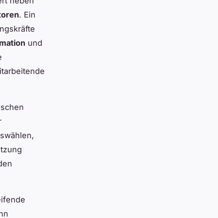
ert neben
toren
. Ein
ngskräfte
mation
und
e
itarbeitende
gischen
r
uswählen,
etzung
 den
eifende
enn