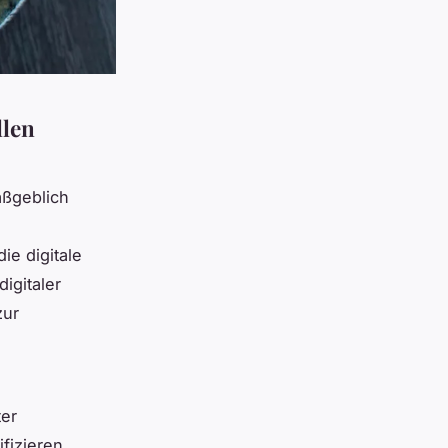
llen
aßgeblich
ie digitale
igitaler
zur
ter
fizieren,