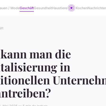
rauen / Mode
Geschäft
Gesundheit
Haustiere
Kochen
Nachrichte
ft
 kann man die
talisierung in
ditionellen Unterne
antreiben?
. Mai 2025 — 5 min de lecture