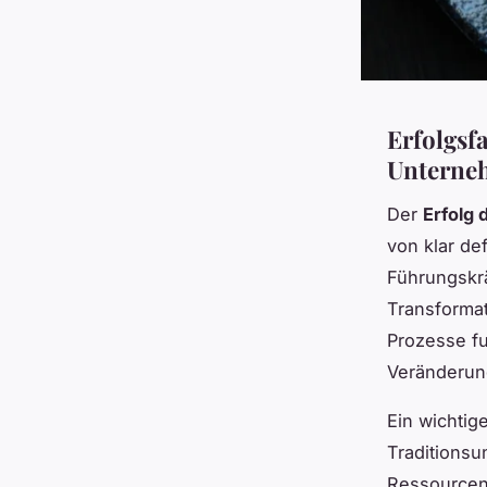
Erfolgsfa
Unterne
Der
Erfolg 
von klar de
Führungskrä
Transformat
Prozesse fu
Veränderun
Ein wichtige
Traditionsu
Ressourcen. 