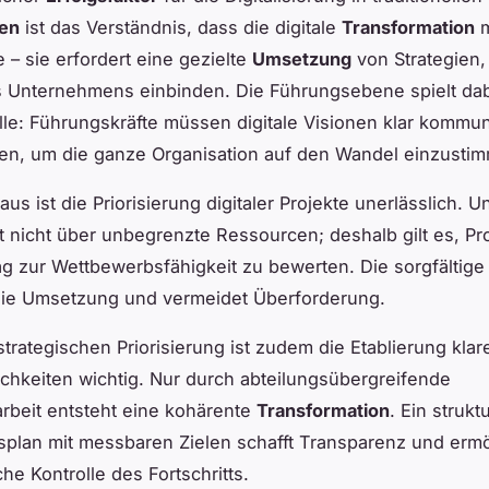
en
ist das Verständnis, dass die digitale
Transformation
m
 – sie erfordert eine gezielte
Umsetzung
von Strategien, 
 Unternehmens einbinden. Die Führungsebene spielt dab
lle: Führungskräfte müssen digitale Visionen klar kommu
ben, um die ganze Organisation auf den Wandel einzusti
aus ist die Priorisierung digitaler Projekte unerlässlich.
t nicht über unbegrenzte Ressourcen; deshalb gilt es, Pr
ag zur Wettbewerbsfähigkeit zu bewerten. Die sorgfältig
 die Umsetzung und vermeidet Überforderung.
trategischen Priorisierung ist zudem die Etablierung klar
ichkeiten wichtig. Nur durch abteilungsübergreifende
beit entsteht eine kohärente
Transformation
. Ein struktu
lan mit messbaren Zielen schafft Transparenz und ermö
che Kontrolle des Fortschritts.