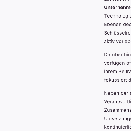
Unternehm
Technologie
Ebenen des
Schlüsselro
aktiv vorle
Darüber hin
verfügen of
ihrem Beitr
fokussiert
Neben der s
Verantwortl
Zusammenar
Umsetzungsp
kontinuierli