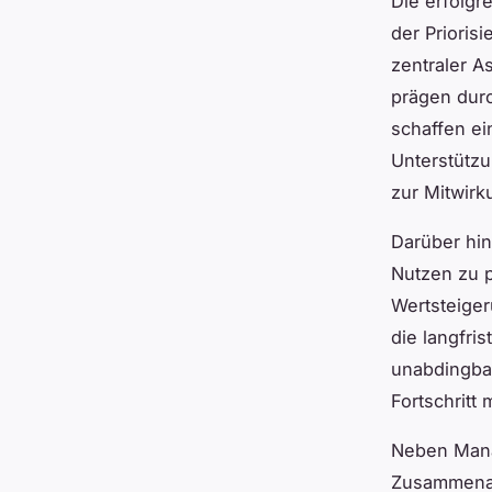
Die erfolgr
der Prioris
zentraler A
prägen dur
schaffen ei
Unterstütz
zur Mitwirk
Darüber hin
Nutzen zu p
Wertsteiger
die langfri
unabdingbar
Fortschritt
Neben Mana
Zusammenarb