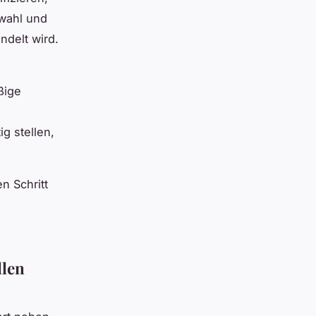
swahl und
ndelt wird.
ßige
g stellen,
n Schritt
llen