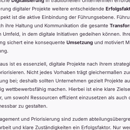
eiche
Digitalisierung
in traditionellen Unternehmen erford
ierung digitaler Projekte weitere entscheidende
Erfolgsfak
spekt ist die aktive Einbindung der Führungsebene. Führu
ch ihre Haltung und Kommunikation die gesamte
Transfor
n Umfeld, in dem digitale Initiativen gedeihen können. Ihr
ung sichert eine konsequente
Umsetzung
und motiviert M
ung.
aus ist es essenziell, digitale Projekte nach ihrem strate
riorisieren. Nicht jedes Vorhaben trägt gleichermaßen zu
ung bei; deshalb sollten Unternehmen gezielt Projekte a
stig wettbewerbsfähig machen. Hierbei ist eine klare Ziels
, um sowohl Ressourcen effizient einzusetzen als auch
 messbar zu gestalten.
gement und Priorisierung sind zudem abteilungsübergr
eit und klare Zuständigkeiten ein Erfolgsfaktor. Nur w